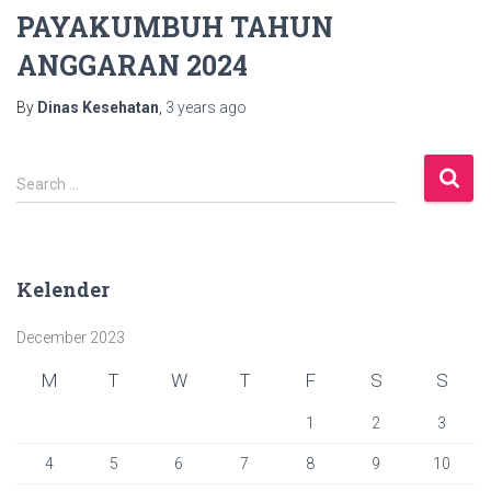
PAYAKUMBUH TAHUN
ANGGARAN 2024
By
Dinas Kesehatan
,
3 years
ago
S
Search …
e
a
r
c
Kelender
h
f
December 2023
o
r
M
T
W
T
F
S
S
:
1
2
3
4
5
6
7
8
9
10